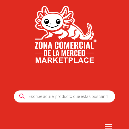
Products
search