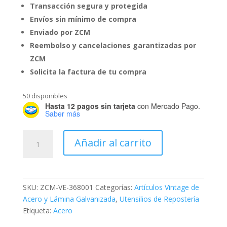
Transacción segura y protegida
Envíos sin mínimo de compra
Enviado por ZCM
Reembolso y cancelaciones garantizadas por
ZCM
Solicita la factura de tu compra
50 disponibles
Hasta 12 pagos sin tarjeta
con Mercado Pago.
Saber más
Juego
Añadir al carrito
de
6
Duyas
#1
SKU:
ZCM-VE-368001
Categorías:
Artículos Vintage de
cantidad
Acero y Lámina Galvanizada
,
Utensilios de Repostería
Etiqueta:
Acero