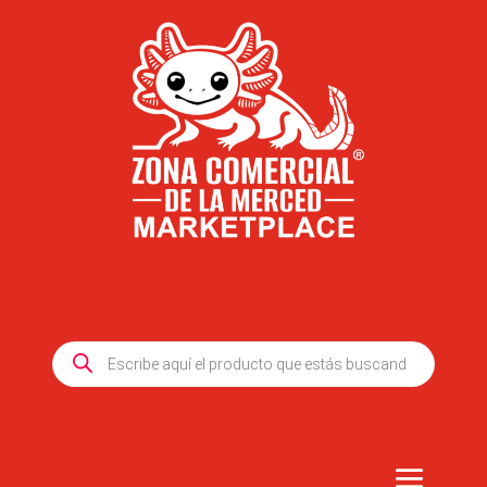
Products
search