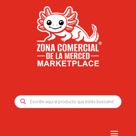
Products
search