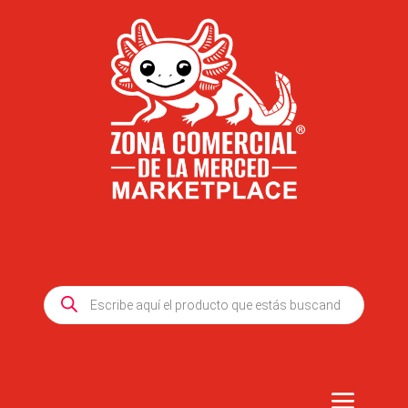
Products
search