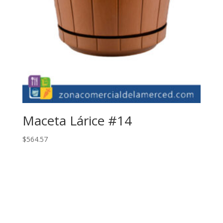
Maceta Lárice #14
$
564.57