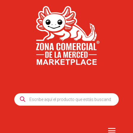
Products
search