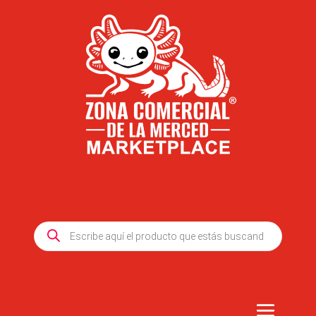
Products
search