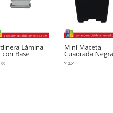
rdinera Lámina
Mini Maceta
 con Base
Cuadrada Negr
.00
$
12.51