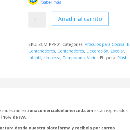
Saber más
Mini
Añadir al carrito
Bote
de
Basura
Helado
SKU:
ZCM-PPP01
Categorías:
Artículos para Cocina
,
B
cantidad
Contenedores
,
Contenedores
,
Decoración
,
Escolar
,
Infantil
,
Limpieza
,
Temporada
,
Varios
Etiqueta:
Plásti
se muestran en
zonacomercialdelamerced.com
están expresados
el 16% de IVA
.
 factura desde nuestra plataforma y recíbela por correo