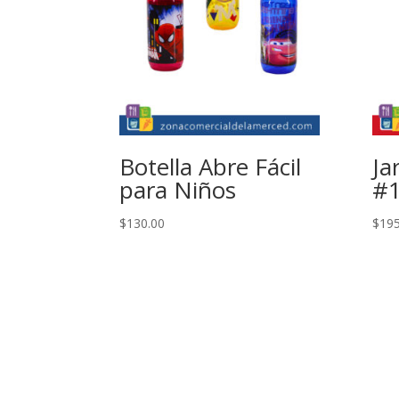
Botella Abre Fácil
Ja
para Niños
#1
$
130.00
$
195