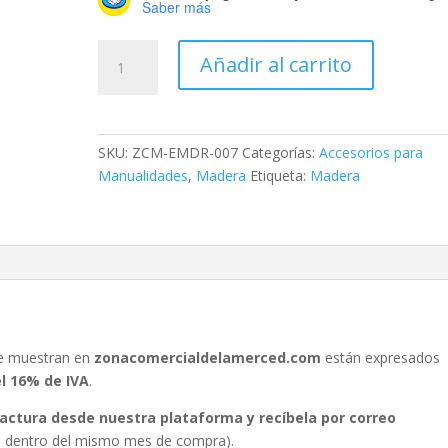
Saber más
Mini
Añadir al carrito
Joyero
de
15
cm
SKU:
ZCM-EMDR-007
Categorías:
Accesorios para
x
Manualidades
,
Madera
Etiqueta:
Madera
20
cm
cantidad
se muestran en
zonacomercialdelamerced.com
están expresados
el 16% de IVA
.
 factura desde nuestra plataforma y recíbela por correo
ura dentro del mismo mes de compra).