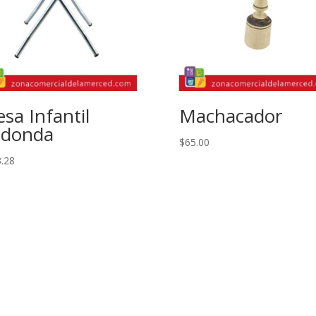
sa Infantil
Machacador
edonda
$
65.00
.28