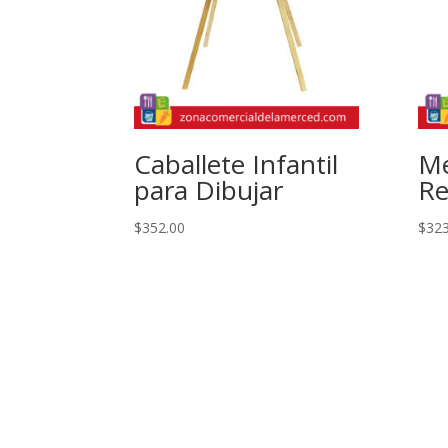
Caballete Infantil
Me
para Dibujar
R
$
352.00
$
323