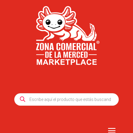
Products
search