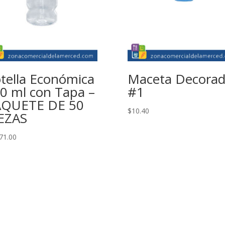
tella Económica
Maceta Decora
0 ml con Tapa –
#1
AQUETE DE 50
$
10.40
EZAS
71.00