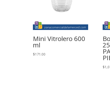
Mini Vitrolero 600
Bo
ml
25
P
$
171.00
PI
$
1,0