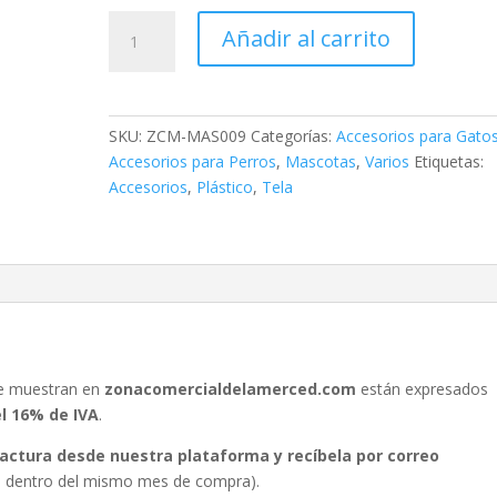
Mochila
Añadir al carrito
para
Mascota
195
cantidad
SKU:
ZCM-MAS009
Categorías:
Accesorios para Gato
Accesorios para Perros
,
Mascotas
,
Varios
Etiquetas:
Accesorios
,
Plástico
,
Tela
se muestran en
zonacomercialdelamerced.com
están expresados
el 16% de IVA
.
 factura desde nuestra plataforma y recíbela por correo
ura dentro del mismo mes de compra).