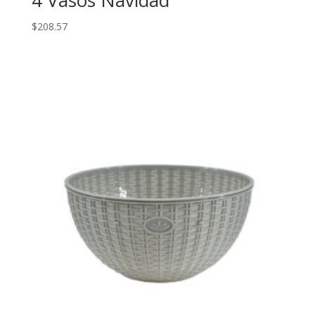
4 Vasos Navidad
$
208.57