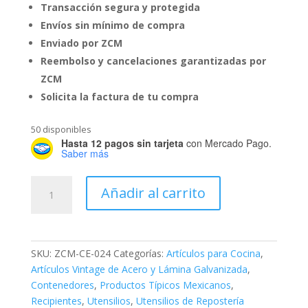
Transacción segura y protegida
Envíos sin mínimo de compra
Enviado por ZCM
Reembolso y cancelaciones garantizadas por
ZCM
Solicita la factura de tu compra
50 disponibles
Hasta 12 pagos sin tarjeta
con Mercado Pago.
Saber más
Molde
Añadir al carrito
de
Rosca
18
cantidad
SKU:
ZCM-CE-024
Categorías:
Artículos para Cocina
,
Artículos Vintage de Acero y Lámina Galvanizada
,
Contenedores
,
Productos Típicos Mexicanos
,
Recipientes
,
Utensilios
,
Utensilios de Repostería