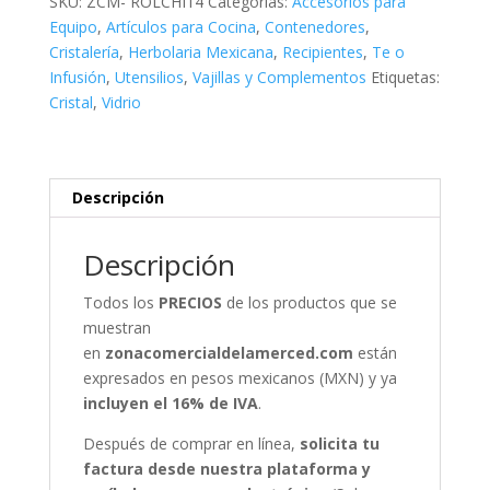
SKU:
ZCM- ROLCHI14
Categorías:
Accesorios para
de
Equipo
,
Artículos para Cocina
,
Contenedores
,
1100
Cristalería
,
Herbolaria Mexicana
,
Recipientes
,
Te o
ml
Infusión
,
Utensilios
,
Vajillas y Complementos
Etiquetas:
cantidad
Cristal
,
Vidrio
Descripción
Descripción
Todos los
PRECIOS
de los productos que se
muestran
en
zonacomercialdelamerced.com
están
expresados en pesos mexicanos (MXN) y ya
incluyen el 16% de IVA
.
Después de comprar en línea,
solicita tu
factura desde nuestra plataforma y