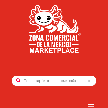
Products
search