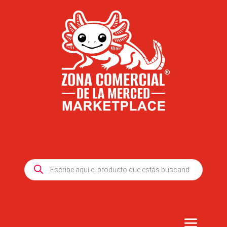
Products
search