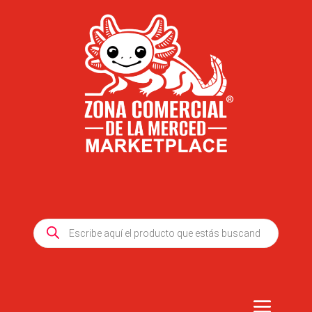
Products
search