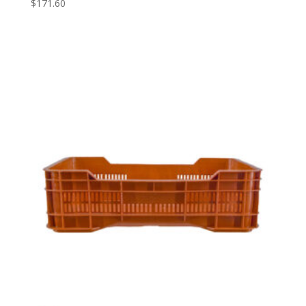
$
171.60