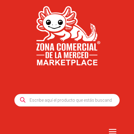
Products
search