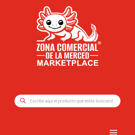
Products
search