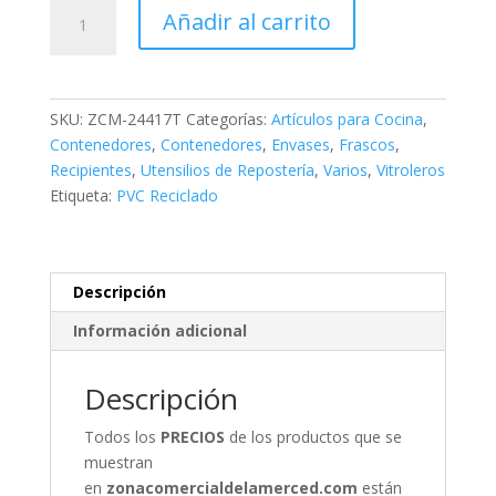
Vitro
Añadir al carrito
Dispensador
de
PVC
cantidad
SKU:
ZCM-24417T
Categorías:
Artículos para Cocina
,
Contenedores
,
Contenedores
,
Envases
,
Frascos
,
Recipientes
,
Utensilios de Repostería
,
Varios
,
Vitroleros
Etiqueta:
PVC Reciclado
Descripción
Información adicional
Descripción
Todos los
PRECIOS
de los productos que se
muestran
en
zonacomercialdelamerced.com
están