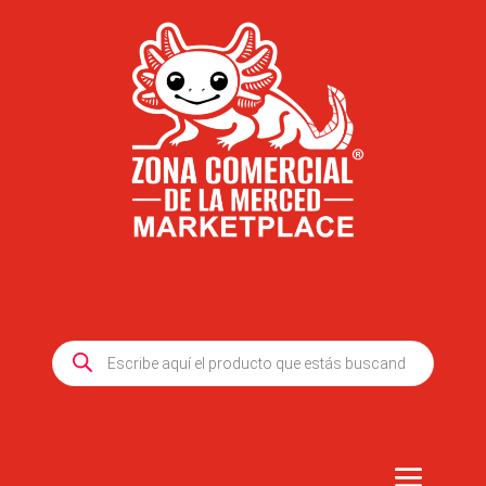
Products
search