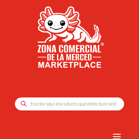
Products
search