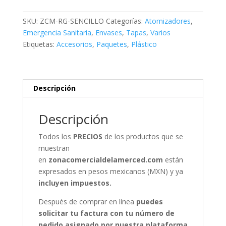
-
PAQUETE
SKU:
ZCM-RG-SENCILLO
Categorías:
Atomizadores
,
DE
Emergencia Sanitaria
,
Envases
,
Tapas
,
Varios
12
Etiquetas:
Accesorios
,
Paquetes
,
Plástico
PIEZAS
cantidad
Descripción
Descripción
Todos los
PRECIOS
de los productos que se
muestran
en
zonacomercialdelamerced.com
están
expresados en pesos mexicanos (MXN) y ya
incluyen impuestos.
Después de comprar en línea
puedes
solicitar tu factura con tu número de
pedido asignado por nuestra plataforma