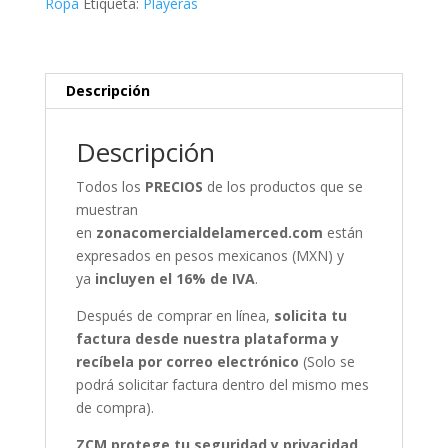
Ropa
Etiqueta:
Playeras
Ajolote
Mandala
Rojo
cantidad
Descripción
Descripción
Todos los
PRECIOS
de los productos que se
muestran
en
zonacomercialdelamerced.com
están
expresados en pesos mexicanos (MXN) y
ya
incluyen el 16% de IVA
.
Después de comprar en línea,
solicita tu
factura desde nuestra plataforma y
recíbela por correo electrónico
(Solo se
podrá solicitar factura dentro del mismo mes
de compra).
ZCM protege tu seguridad y privacidad,