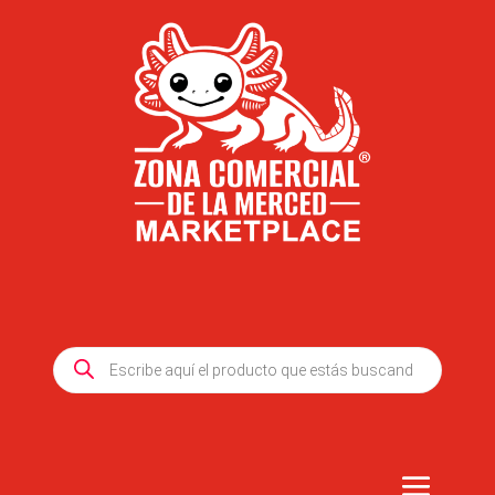
Products
search