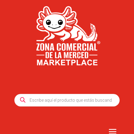
Products
search