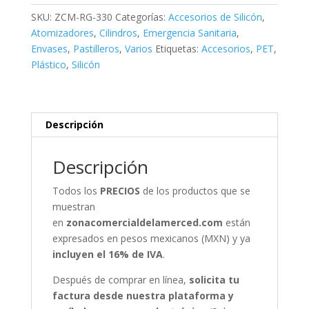
40
SKU:
ZCM-RG-330
Categorías:
Accesorios de Silicón
,
ml
Atomizadores
,
Cilindros
,
Emergencia Sanitaria
,
cantidad
Envases
,
Pastilleros
,
Varios
Etiquetas:
Accesorios
,
PET
,
Plástico
,
Silicón
Descripción
Descripción
Todos los
PRECIOS
de los productos que se
muestran
en
zonacomercialdelamerced.com
están
expresados en pesos mexicanos (MXN) y ya
incluyen el 16% de IVA
.
Después de comprar en línea,
solicita tu
factura desde nuestra plataforma y