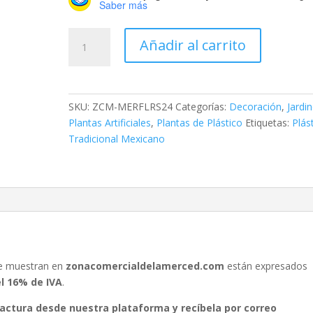
Saber más
Rama
Añadir al carrito
de
Hojitas
Decorativas
cantidad
SKU:
ZCM-MERFLRS24
Categorías:
Decoración
,
Jardin
Plantas Artificiales
,
Plantas de Plástico
Etiquetas:
Plás
Tradicional Mexicano
se muestran en
zonacomercialdelamerced.com
están expresados
el 16% de IVA
.
 factura desde nuestra plataforma y recíbela por correo