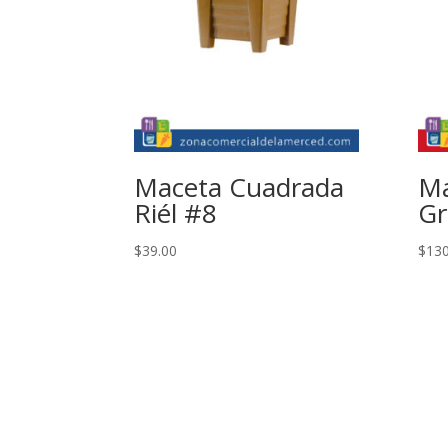
Maceta Cuadrada
Ma
Riél #8
Gr
$
39.00
$
130