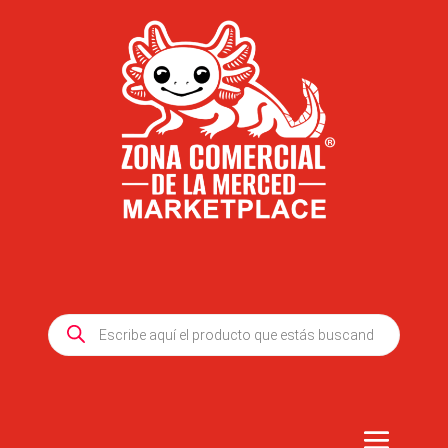
Products
search