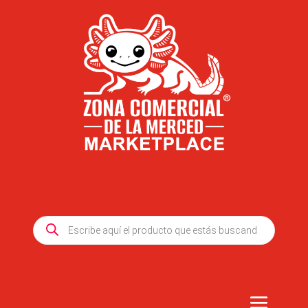
Products
search