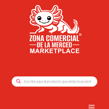
Products
search