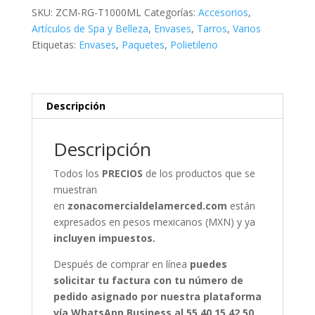
Kilo
SKU:
ZCM-RG-T1000ML
Categorías:
Accesorios
,
con
Artículos de Spa y Belleza
,
Envases
,
Tarros
,
Varios
Tapa
Etiquetas:
Envases
,
Paquetes
,
Polietileno
-
PAQUETE
DE
25
Descripción
PIEZAS
cantidad
Descripción
Todos los
PRECIOS
de los productos que se
muestran
en
zonacomercialdelamerced.com
están
expresados en pesos mexicanos (MXN) y ya
incluyen impuestos.
Después de comprar en línea
puedes
solicitar tu factura con tu número de
pedido asignado por nuestra plataforma
vía WhatsApp Business al 55 40 15 42 50
,