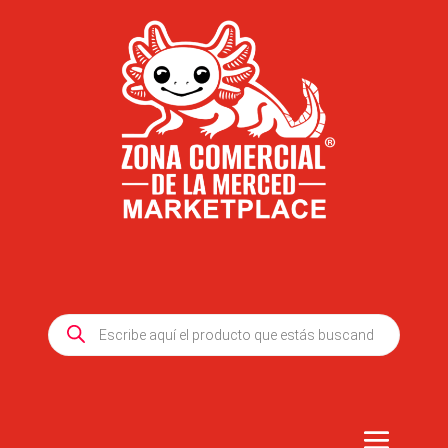
Products
search