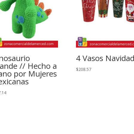
nosaurio
4 Vasos Navida
ande // Hecho a
$
208.57
no por Mujeres
xicanas
.14