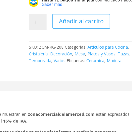
Saber más
Taza
Añadir al carrito
Aguacate
2
cantidad
SKU:
ZCM-RG-268
Categorías:
Artículos para Cocina
,
Cristalería
,
Decoración
,
Mesa
,
Platos y Vasos
,
Tazas
,
Temporada
,
Varios
Etiquetas:
Cerámica
,
Madera
se muestran en
zonacomercialdelamerced.com
están expresados
el 16% de IVA
.
 factura desde nuestra plataforma y recíbela por correo