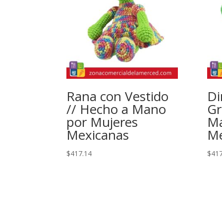
Rana con Vestido
Di
// Hecho a Mano
Gr
por Mujeres
Ma
Mexicanas
Me
$
417.14
$
417