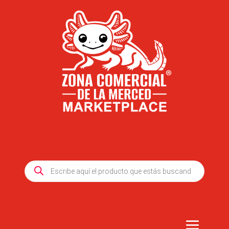
Products
search