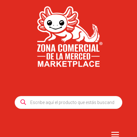
Products
search