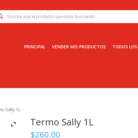
ducts
rch
PRINCIPAL
VENDER MIS PRODUCTOS
TODOS LOS
o Sally 1L
Termo Sally 1L
$
260.00