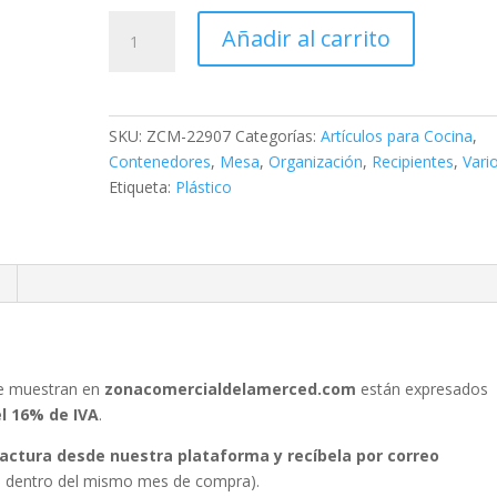
Termo
Añadir al carrito
Sally
1L
cantidad
SKU:
ZCM-22907
Categorías:
Artículos para Cocina
,
Contenedores
,
Mesa
,
Organización
,
Recipientes
,
Vari
Etiqueta:
Plástico
se muestran en
zonacomercialdelamerced.com
están expresados
el 16% de IVA
.
 factura desde nuestra plataforma y recíbela por correo
ura dentro del mismo mes de compra).