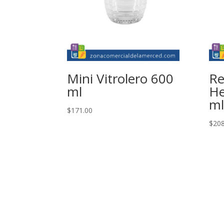
Mini Vitrolero 600
Re
ml
He
ml
$
171.00
$
208