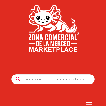
Products
search