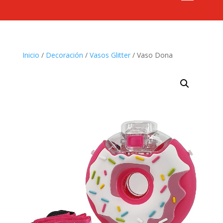
Inicio
/
Decoración
/
Vasos Glitter
/ Vaso Dona