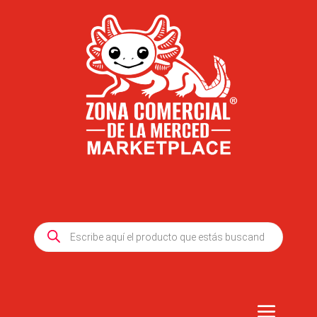
Products
search