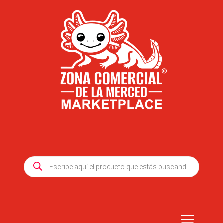
Products
search