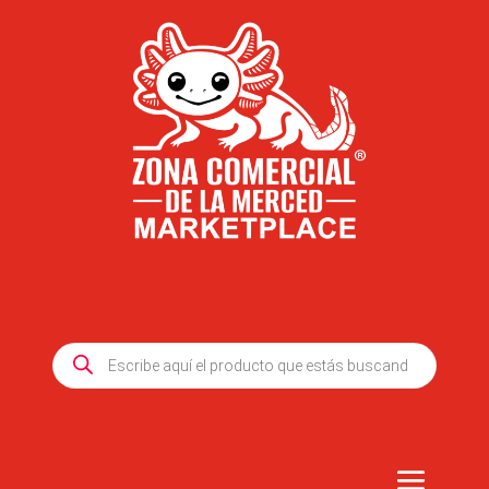
Products
search