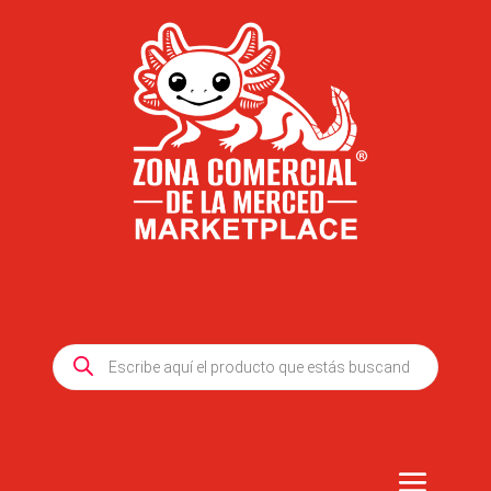
Products
search