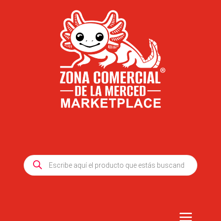
Products
search